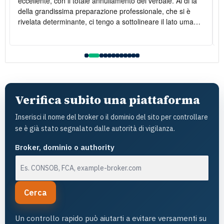
eccellente, con il totale annullamento del verbale. Al di là
della grandissima preparazione professionale, che si è
rivelata determinante, ci tengo a sottolineare il lato umano:
la disponibilità è stata costante e la gentilezza infinita. Lo
raccomando vivamente
l
Verifica subito una piattaforma
Inserisci il nome del broker o il dominio del sito per controllare
se è già stato segnalato dalle autorità di vigilanza.
Broker, dominio o authority
Cerca
Un controllo rapido può aiutarti a evitare versamenti su