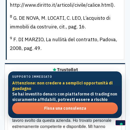
http://www.diritto.it/articoli/civile/calice.html).
8
G. DE NOVA, M. LOCATI, C. LEO, L’acquisto di
immobili da costruire, cit., pag. 16.
9
F. DI MARZIO, La nullità del contratto, Padova,
2008, pag. 49.
Trustpilot
SUPPORTO IMMEDIATO
4,5
/5 · 1.021 recensioni
Attenzione: non credere a semplici opportunità di
guadagno
Se hai investito denaro con piattaforme di trading non
sicuramente affidabili,
potresti essere a rischio
Mariella
, 7 Luglio
P
Lavoro eccellente!
H
Fissa una consulenza
Desidero esprimere la mia piena soddisfazione per il
H
lavoro svolto da questa azienda. Ho trovato personale
p
estremamente competente e disponibile. Mi hanno
s